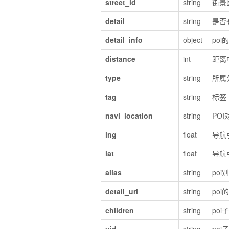
street_id
string
街景图
detail
string
是否
detail_info
object
poi
distance
int
距离
type
string
所属分
tag
string
标签
navi_location
string
PO
lng
float
导航
lat
float
导航
alias
string
poi
detail_url
string
poi
children
string
po