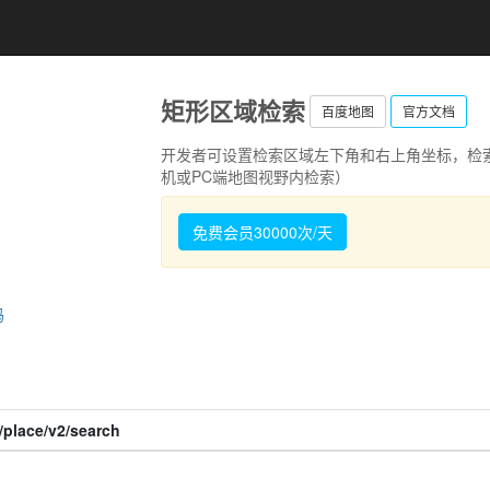
矩形区域检索
百度地图
官方文档
开发者可设置检索区域左下角和右上角坐标，检
机或PC端地图视野内检索）
免费会员30000次/天
码
/place/v2/search