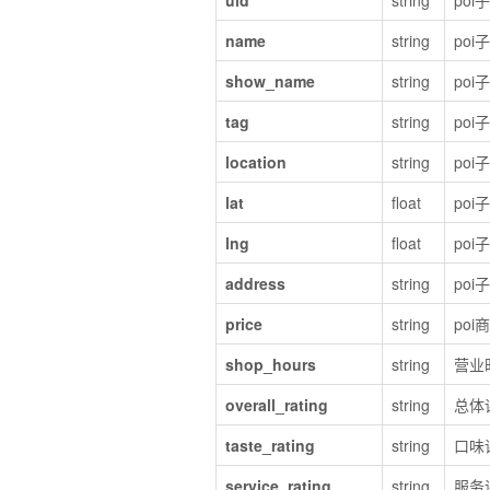
uid
string
po
name
string
poi
show_name
string
po
tag
string
poi
location
string
poi
lat
float
poi
lng
float
poi
address
string
poi
price
string
po
shop_hours
string
营业
overall_rating
string
总体
taste_rating
string
口味
service_rating
string
服务