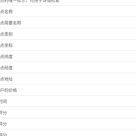
i子点的唯一标示，可用于详情检索
子点名称
i子点简要名称
子点类别
子点坐标
子点纬度
子点经度
子点地址
i商户的价格
时间
评分
评分
评分