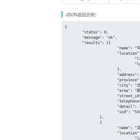
JSON返回示例：
{

	"status": 0,

	"message": "ok",

	"results": [{

			"name": "中国民生银行(安定门支行)",

			"location": {

				"lat": 39.971315,

				"lng": 116.413576

			},

			"address": "北京市朝阳区安定门外大街1号",

			"province": "北京市",

			"city": "北京市",

			"area": "朝阳区",

			"street_id": "53cebd509fbca9612a02e14c",

			"telephone": "(010)58295666",

			"detail": 1,

			"uid": "53cebd509fbca9612a02e14c"

		},

		{

			"name": "北京银行(中轴路支行)",

			"location": {

				"lat": 39.957382,
