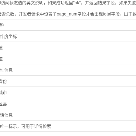
PI访问状态值的英文说明，如果成功返回"ok"，并返回结果字段，如果失
I检索总数，开发者请求中设置了page_num字段才会出现total字段。出于数
名称
i经纬度坐标
值
值
地址信息
省份
城市
区县
电话信息
i的唯一标示，可用于详情检索