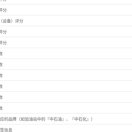
评分
（设备）评分
评分
评分
数
数
数
数
数
数
i对应的品牌（如加油站中的『中石油』、『中石化』）
标签信息