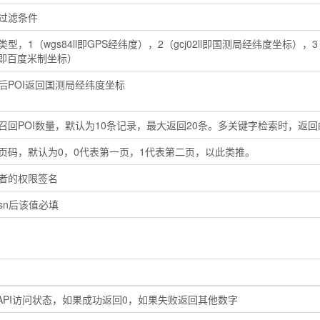
过滤条件
类型，1（wgs84ll即GPS经纬度），2（gcj02ll即国测局经纬度坐标），3
c即百度米制坐标）
后POI返回国测局经纬度坐标
召回POI数量，默认为10条记录，最大返回20条。多关键字检索时，返回的记
页码，默认为0，0代表第一页，1代表第二页，以此类推。
者的权限签名
sn后该值必填
API访问状态，如果成功返回0，如果失败返回其他数字