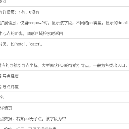
id
有详情页：1有，0没有
的扩展信息，仅当scope=2时，显示该字段，不同的poi类型，显示的detail_
中心点的距离，圆形区域检索时返回
类，如’hotel’、’cater’。
I对应的导航引导点坐标。大型面状POI的导航引导点，一般为各类出入口
引导点经度
引导点纬度
别名
的详情页
i子点数据，若某poi无子点，该字段为空