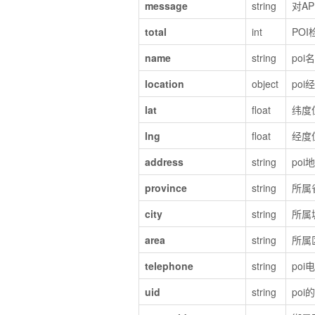
message
string
对A
total
int
PO
name
string
poi
location
object
po
lat
float
纬度
lng
float
经度
address
string
poi
province
string
所属
city
string
所属
area
string
所属
telephone
string
poi
uid
string
po