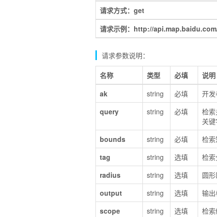
请求方式：get
请求示例：http://api.map.baidu.com/
请求参数说明：
名称
类型
必填
说明
ak
string
必填
开发
query
string
必填
检索
关键
bounds
string
必填
检索
tag
string
选填
检索
radius
string
选填
圆形
output
string
选填
输出
scope
string
选填
检索