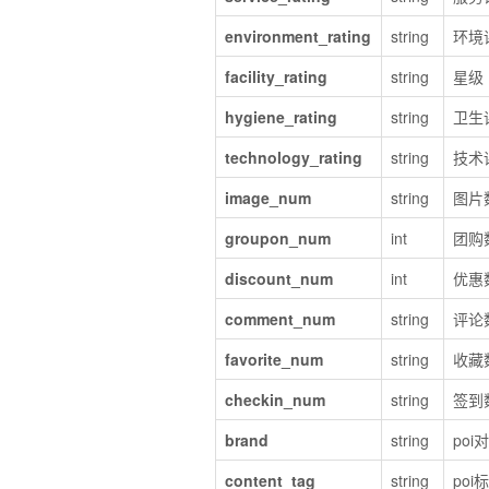
environment_rating
string
环境
facility_rating
string
星级
hygiene_rating
string
卫生
technology_rating
string
技术
image_num
string
图片
groupon_num
int
团购
discount_num
int
优惠
comment_num
string
评论
favorite_num
string
收藏
checkin_num
string
签到
brand
string
po
content_tag
string
poi