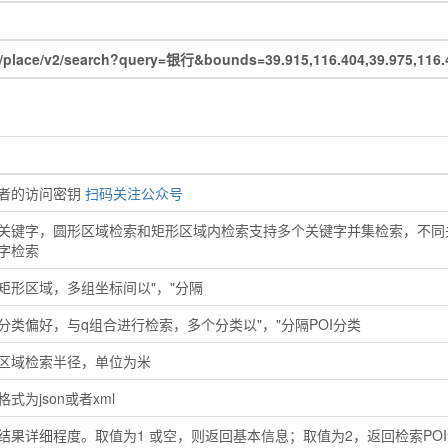
place/v2/search?query=银行&bounds=39.915,116.404,39.975,1
者的访问密钥
扫码关注公众号
关键字，圆形区域检索和矩形区域内检索支持多个关键字并集检索，不同关
字检索
矩形区域，多组坐标间以"，"分隔
分类偏好，与q组合进行检索，多个分类以"，"分隔POI分类
区域检索半径，单位为米
格式为json或者xml
结果详细程度。取值为1 或空，则返回基本信息；取值为2，返回检索PO