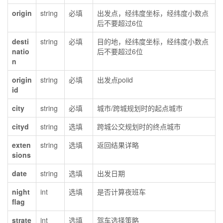
origin
string
必填
出发点，经纬度坐标，经纬度小数点
后不要超过6位
desti
string
必填
目的地，经纬度坐标，经纬度小数点
natio
后不要超过6位
n
origin
string
必填
出发点poiid
id
city
string
必填
城市/跨城规划时的起点城市
cityd
string
选填
跨城公交规划时的终点城市
exten
string
选填
返回结果详略
sions
date
string
选填
出发日期
night
int
选填
是否计算夜班车
flag
strate
int
选填
驾车选择策略