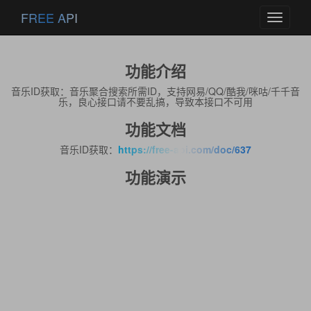
FREE API
Toggle
navigati
功能介绍
音乐ID获取：音乐聚合搜索所需ID，支持网易/QQ/酷我/咪咕/千千音
乐，良心接口请不要乱搞，导致本接口不可用
功能文档
音乐ID获取：
https://free-api.com/doc/637
功能演示