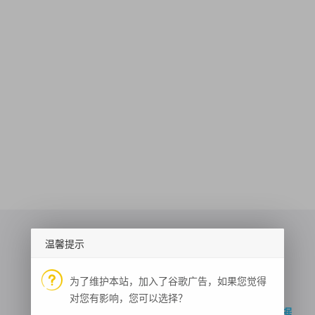
温馨提示
高质量小姐姐
为了维护本站，加入了谷歌广告，如果您觉得
汉服新闻
国内新冠疫情
对您有影响，您可以选择？
农历查询
图书电商数据
快递查询
步行路径规划