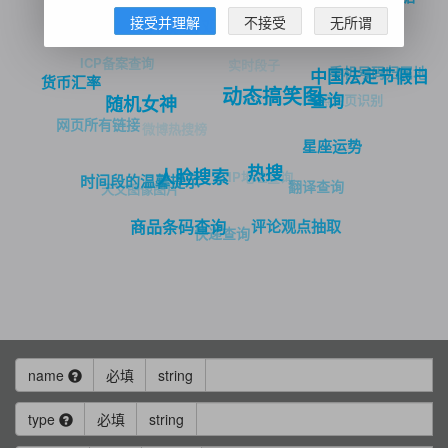
成语词典
百度热榜
接受并理解
不接受
无所谓
心灵毒鸡汤
ICP备案查询
实时段子
手机号码归属地
中国法定节假日
货币汇率
动态搞笑图
查询
驾照主页识别
随机女神
网页所有链接
微博热搜榜
星座运势
热搜
人脸搜索
IP地址查询
时间段的温馨提示
翻译查询
天文图像图片
评论观点抽取
商品条码查询
快递查询
name
必填
string
type
必填
string