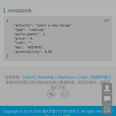
JSON返回示例：
复制
{

    "activity": "Learn a new recipe",

    "type": "cooking",

    "participants": 1,

    "price": 0,

    "link": "",

    "key": "6553978",

    "accessibility": 0.05

}
友情链接：
Laravel
|
Bootstrap
|
Glyphicons
|
Layer
|
快递API接口
本网站所列接口及文档全部由网上整理所得，如涉及版权，请联系
我们下架
Copyright © 2019-2026
皖ICP备17018155号-2
. All rights reserved |