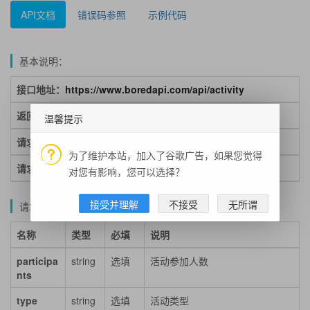
API文档
错误码参照
示例代码
基本说明：
接口地址：
https://www.boredapi.com/api/activity
返回格式：json
温馨提示
请求方式：get/post
为了维护本站，加入了谷歌广告，如果您觉得
请求示例：https://www.boredapi.com/api/activity
对您有影响，您可以选择？
接受并理解
不接受
无所谓
请求参数说明：
名称
类型
必填
说明
participa
string
选填
活动参加人数
nts
type
string
选填
活动类型