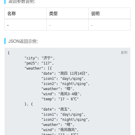
返回参数说明：
名称
类型
说明
-
-
-
JSON返回示例：
复制
{

	"city": "济宁",

	"pm25": "117",

	"weather": [{

		"date": "周四 11月14日",

		"icon1": "day\/qing",

		"icon2": "night\/qing",

		"weather": "晴",

		"wind": "南风3-4级",

		"temp": "17 ~ 6℃"

	}, {

		"date": "周五",

		"icon1": "day\/qing",

		"icon2": "night\/qing",

		"weather": "晴",

		"wind": "南风微风",
