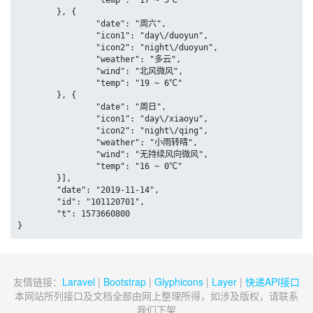
		"temp": "17 ~ 5℃"

	}, {

		"date": "周六",

		"icon1": "day\/duoyun",

		"icon2": "night\/duoyun",

		"weather": "多云",

		"wind": "北风微风",

		"temp": "19 ~ 6℃"

	}, {

		"date": "周日",

		"icon1": "day\/xiaoyu",

		"icon2": "night\/qing",

		"weather": "小雨转晴",

		"wind": "无持续风向微风",

		"temp": "16 ~ 0℃"

	}],

	"date": "2019-11-14",

	"id": "101120701",

	"t": 1573660800

}
友情链接：
Laravel
|
Bootstrap
|
Glyphicons
|
Layer
|
快递API接口
本网站所列接口及文档全部由网上整理所得，如涉及版权，请联系
我们下架