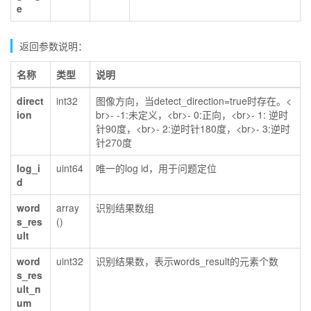
e
返回参数说明：
名称
类型
说明
direct
int32
图像方向，当detect_direction=true时存在。<
ion
br>- -1:未定义，<br>- 0:正向，<br>- 1: 逆时
针90度，<br>- 2:逆时针180度，<br>- 3:逆时
针270度
log_i
uint64
唯一的log id，用于问题定位
d
word
array
识别结果数组
s_res
()
ult
word
uint32
识别结果数，表示words_result的元素个数
s_res
ult_n
um