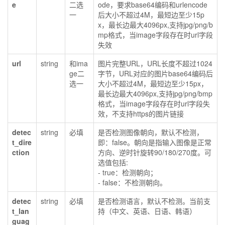
e
二选
ode，要求base64编码和urlencode
一
后大小不超过4M，最短边至少15p
x，最长边最大4096px,支持jpg/png/b
mp格式，当image字段存在时url字段
失效
url
string
和ima
图片完整URL，URL长度不超过1024
ge二
字节，URL对应的图片base64编码后
选一
大小不超过4M，最短边至少15px，
最长边最大4096px,支持jpg/png/bmp
格式，当image字段存在时url字段失
效，不支持https的图片链接
detec
string
必填
是否检测图像朝向，默认不检测，
t_dire
即：false。朝向是指输入图像是正常
ction
方向、逆时针旋转90/180/270度。可
选值包括:
- true：检测朝向；
- false：不检测朝向。
detec
string
必填
是否检测语言，默认不检测。当前支
t_lan
持（中文、英语、日语、韩语）
guag